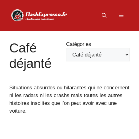
Aller
au
Menu
contenu
Café
Catégories
déjanté
Situations absurdes ou hilarantes qui ne concernent
ni les radars ni les crashs mais toutes les autres
histoires insolites que l’on peut avoir avec une
voiture.