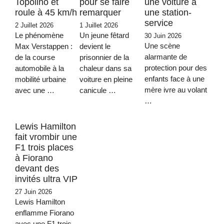
Topolino et
pour se faire
une voiture à
roule à 45 km/h
remarquer
une station-
service
2 Juillet 2026
1 Juillet 2026
Le phénomène
Un jeune fêtard
30 Juin 2026
Une scène
Max Verstappen :
devient le
alarmante de
de la course
prisonnier de la
protection pour des
automobile à la
chaleur dans sa
enfants face à une
mobilité urbaine
voiture en pleine
mère ivre au volant
avec une …
canicule …
…
Lewis Hamilton
fait vrombir une
F1 trois places
à Fiorano
devant des
invités ultra VIP
27 Juin 2026
Lewis Hamilton
enflamme Fiorano
avec une F1 trois