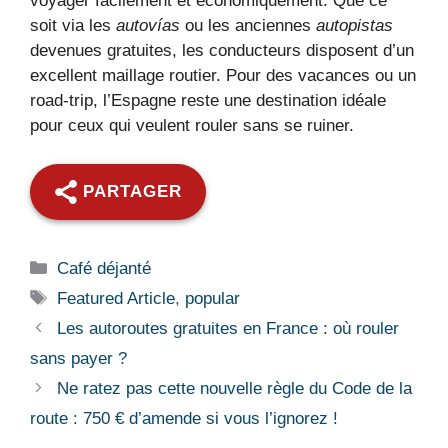
voyager facilement et économiquement. Que ce
soit via les
autovías
ou les anciennes
autopistas
devenues gratuites, les conducteurs disposent d’un
excellent maillage routier. Pour des vacances ou un
road-trip, l’Espagne reste une destination idéale
pour ceux qui veulent rouler sans se ruiner.
PARTAGER
Catégories
Café déjanté
Étiquettes
Featured Article
,
popular
Les autoroutes gratuites en France : où rouler
sans payer ?
Ne ratez pas cette nouvelle règle du Code de la
route : 750 € d’amende si vous l’ignorez !