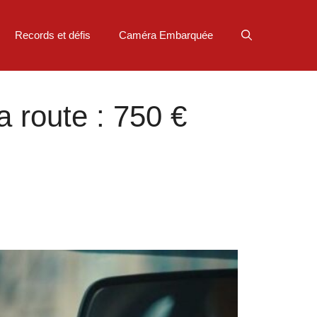
Records et défis
Caméra Embarquée
a route : 750 €