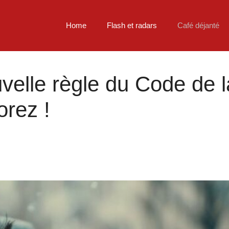
Home
Flash et radars
Café déjanté
velle règle du Code de l
orez !