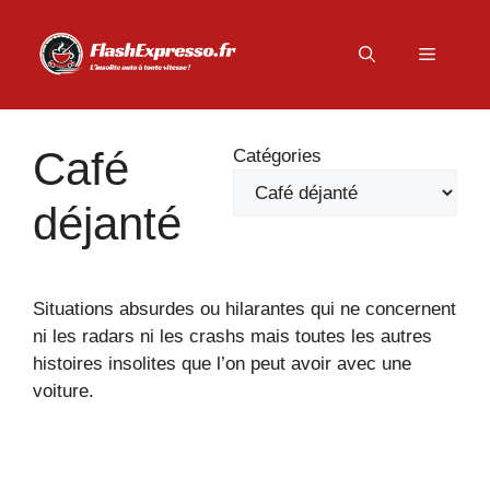
Aller
au
Menu
contenu
Café
Catégories
déjanté
Situations absurdes ou hilarantes qui ne concernent
ni les radars ni les crashs mais toutes les autres
histoires insolites que l’on peut avoir avec une
voiture.