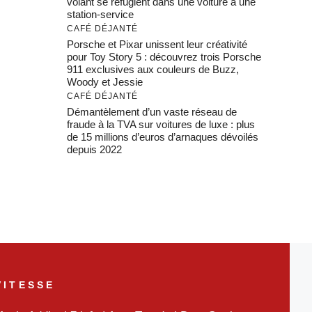
volant se réfugient dans une voiture à une
station-service
CAFÉ DÉJANTÉ
Porsche et Pixar unissent leur créativité
pour Toy Story 5 : découvrez trois Porsche
911 exclusives aux couleurs de Buzz,
Woody et Jessie
CAFÉ DÉJANTÉ
Démantèlement d’un vaste réseau de
fraude à la TVA sur voitures de luxe : plus
de 15 millions d’euros d’arnaques dévoilés
depuis 2022
VITESSE