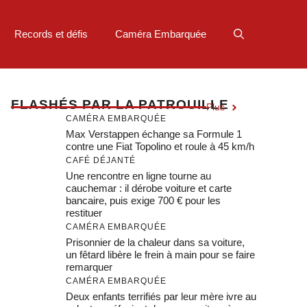
Records et défis
Caméra Embarquée
F
LASHÉS PAR LA PATROUILLE
Plus
CAMÉRA EMBARQUÉE
Max Verstappen échange sa Formule 1
contre une Fiat Topolino et roule à 45 km/h
CAFÉ DÉJANTÉ
Une rencontre en ligne tourne au
cauchemar : il dérobe voiture et carte
bancaire, puis exige 700 € pour les
restituer
CAMÉRA EMBARQUÉE
Prisonnier de la chaleur dans sa voiture,
un fêtard libère le frein à main pour se faire
remarquer
CAMÉRA EMBARQUÉE
Deux enfants terrifiés par leur mère ivre au