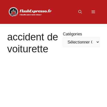
Aller
au
Menu
contenu
accident de
Catégories
voiturette