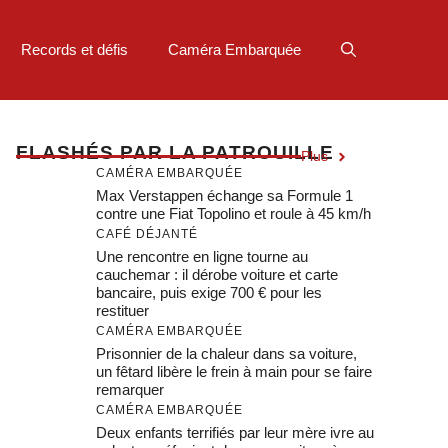
Records et défis
Caméra Embarquée
F
LASHÉS PAR LA PATROUILLE
Plus
CAMÉRA EMBARQUÉE
Max Verstappen échange sa Formule 1
contre une Fiat Topolino et roule à 45 km/h
CAFÉ DÉJANTÉ
Une rencontre en ligne tourne au
cauchemar : il dérobe voiture et carte
bancaire, puis exige 700 € pour les
restituer
CAMÉRA EMBARQUÉE
Prisonnier de la chaleur dans sa voiture,
un fêtard libère le frein à main pour se faire
remarquer
CAMÉRA EMBARQUÉE
Deux enfants terrifiés par leur mère ivre au