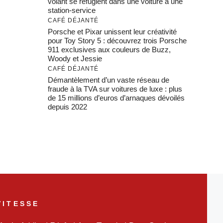
volant se réfugient dans une voiture à une
station-service
CAFÉ DÉJANTÉ
Porsche et Pixar unissent leur créativité
pour Toy Story 5 : découvrez trois Porsche
911 exclusives aux couleurs de Buzz,
Woody et Jessie
CAFÉ DÉJANTÉ
Démantèlement d’un vaste réseau de
fraude à la TVA sur voitures de luxe : plus
de 15 millions d’euros d’arnaques dévoilés
depuis 2022
VITESSE