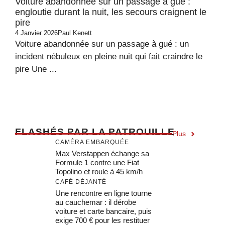
Voiture abandonnée sur un passage à gué :
engloutie durant la nuit, les secours craignent le
pire
4 Janvier 2026
Paul Kenett
Voiture abandonnée sur un passage à gué : un
incident nébuleux en pleine nuit qui fait craindre le
pire Une ...
F
LASHÉS PAR LA PATROUILLE
Plus
CAMÉRA EMBARQUÉE
Max Verstappen échange sa
Formule 1 contre une Fiat
Topolino et roule à 45 km/h
CAFÉ DÉJANTÉ
Une rencontre en ligne tourne
au cauchemar : il dérobe
voiture et carte bancaire, puis
exige 700 € pour les restituer