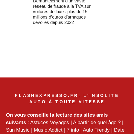
Démantèlement d’un vaste
réseau de fraude à la TVA sur
voitures de luxe : plus de 15
millions d’euros d’arnaques
dévoilés depuis 2022
FLASHEXPRESSO.FR, L'INSOLITE
AUTO À TOUTE VITESSE
On vous conseille la lecture des sites amis
suivants
:
Astuces Voyages
|
A partir de quel âge ?
|
Sun Music
|
Music Addict
|
7 info
|
Auto Trendy
|
Date