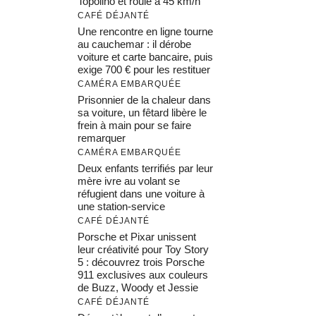
Topolino et roule à 45 km/h
CAFÉ DÉJANTÉ
Une rencontre en ligne tourne
au cauchemar : il dérobe
voiture et carte bancaire, puis
exige 700 € pour les restituer
CAMÉRA EMBARQUÉE
Prisonnier de la chaleur dans
sa voiture, un fêtard libère le
frein à main pour se faire
remarquer
CAMÉRA EMBARQUÉE
Deux enfants terrifiés par leur
mère ivre au volant se
réfugient dans une voiture à
une station-service
CAFÉ DÉJANTÉ
Porsche et Pixar unissent
leur créativité pour Toy Story
5 : découvrez trois Porsche
911 exclusives aux couleurs
de Buzz, Woody et Jessie
CAFÉ DÉJANTÉ