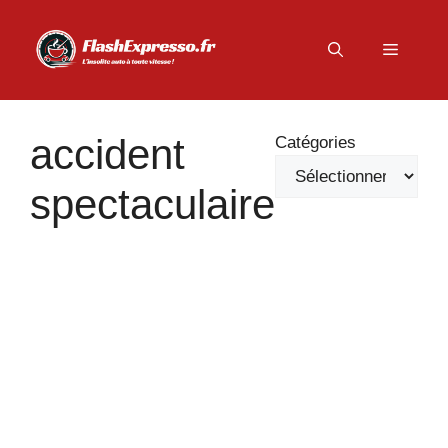
Aller
au
Menu
contenu
accident
Catégories
spectaculaire