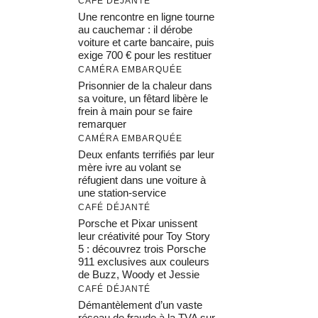
CAFÉ DÉJANTÉ
Une rencontre en ligne tourne
au cauchemar : il dérobe
voiture et carte bancaire, puis
exige 700 € pour les restituer
CAMÉRA EMBARQUÉE
Prisonnier de la chaleur dans
sa voiture, un fêtard libère le
frein à main pour se faire
remarquer
CAMÉRA EMBARQUÉE
Deux enfants terrifiés par leur
mère ivre au volant se
réfugient dans une voiture à
une station-service
CAFÉ DÉJANTÉ
Porsche et Pixar unissent
leur créativité pour Toy Story
5 : découvrez trois Porsche
911 exclusives aux couleurs
de Buzz, Woody et Jessie
CAFÉ DÉJANTÉ
Démantèlement d’un vaste
réseau de fraude à la TVA sur