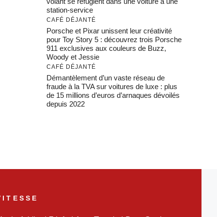
volant se réfugient dans une voiture à une
station-service
CAFÉ DÉJANTÉ
Porsche et Pixar unissent leur créativité
pour Toy Story 5 : découvrez trois Porsche
911 exclusives aux couleurs de Buzz,
Woody et Jessie
CAFÉ DÉJANTÉ
Démantèlement d’un vaste réseau de
fraude à la TVA sur voitures de luxe : plus
de 15 millions d’euros d’arnaques dévoilés
depuis 2022
VITESSE