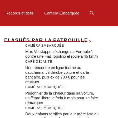
Records et défis
Caméra Embarquée
F
LASHÉS PAR LA PATROUILLE
Plus
CAMÉRA EMBARQUÉE
Max Verstappen échange sa Formule 1
contre une Fiat Topolino et roule à 45 km/h
CAFÉ DÉJANTÉ
Une rencontre en ligne tourne au
cauchemar : il dérobe voiture et carte
bancaire, puis exige 700 € pour les
restituer
CAMÉRA EMBARQUÉE
Prisonnier de la chaleur dans sa voiture,
un fêtard libère le frein à main pour se faire
remarquer
CAMÉRA EMBARQUÉE
Deux enfants terrifiés par leur mère ivre au