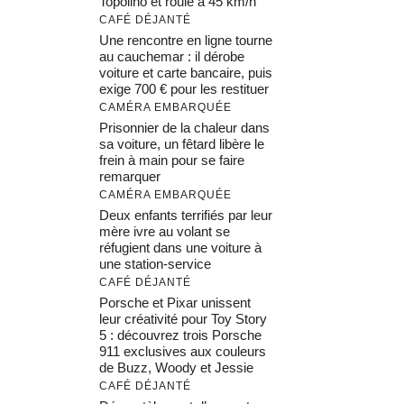
Topolino et roule à 45 km/h
CAFÉ DÉJANTÉ
Une rencontre en ligne tourne
au cauchemar : il dérobe
voiture et carte bancaire, puis
exige 700 € pour les restituer
CAMÉRA EMBARQUÉE
Prisonnier de la chaleur dans
sa voiture, un fêtard libère le
frein à main pour se faire
remarquer
CAMÉRA EMBARQUÉE
Deux enfants terrifiés par leur
mère ivre au volant se
réfugient dans une voiture à
une station-service
CAFÉ DÉJANTÉ
Porsche et Pixar unissent
leur créativité pour Toy Story
5 : découvrez trois Porsche
911 exclusives aux couleurs
de Buzz, Woody et Jessie
CAFÉ DÉJANTÉ