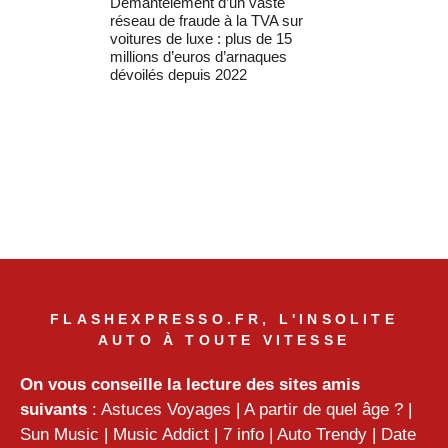
Démantèlement d’un vaste
réseau de fraude à la TVA sur
voitures de luxe : plus de 15
millions d’euros d’arnaques
dévoilés depuis 2022
FLASHEXPRESSO.FR, L'INSOLITE
AUTO À TOUTE VITESSE
On vous conseille la lecture des sites amis
suivants
:
Astuces Voyages
|
A partir de quel âge ?
|
Sun Music
|
Music Addict
|
7 info
|
Auto Trendy
|
Date