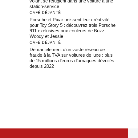
volant se réfugient dans une voiture à une
station-service
CAFÉ DÉJANTÉ
Porsche et Pixar unissent leur créativité
pour Toy Story 5 : découvrez trois Porsche
911 exclusives aux couleurs de Buzz,
Woody et Jessie
CAFÉ DÉJANTÉ
Démantèlement d’un vaste réseau de
fraude à la TVA sur voitures de luxe : plus
de 15 millions d’euros d’arnaques dévoilés
depuis 2022