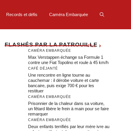
Records et défis
Caméra Embarquée
F
LASHÉS PAR LA PATROUILLE
Plus
CAMÉRA EMBARQUÉE
Max Verstappen échange sa Formule 1
contre une Fiat Topolino et roule à 45 km/h
CAFÉ DÉJANTÉ
Une rencontre en ligne tourne au
cauchemar : il dérobe voiture et carte
bancaire, puis exige 700 € pour les
restituer
CAMÉRA EMBARQUÉE
Prisonnier de la chaleur dans sa voiture,
un fêtard libère le frein à main pour se faire
remarquer
CAMÉRA EMBARQUÉE
Deux enfants terrifiés par leur mère ivre au