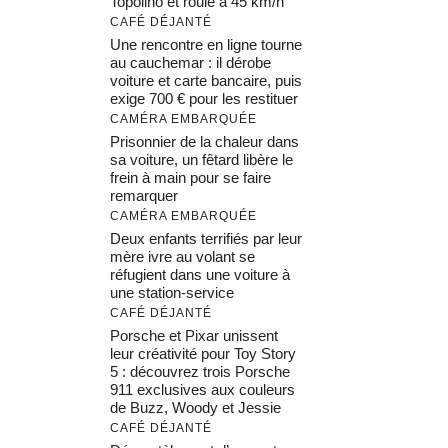
Topolino et roule à 45 km/h
CAFÉ DÉJANTÉ
Une rencontre en ligne tourne
au cauchemar : il dérobe
voiture et carte bancaire, puis
exige 700 € pour les restituer
CAMÉRA EMBARQUÉE
Prisonnier de la chaleur dans
sa voiture, un fêtard libère le
frein à main pour se faire
remarquer
CAMÉRA EMBARQUÉE
Deux enfants terrifiés par leur
mère ivre au volant se
réfugient dans une voiture à
une station-service
CAFÉ DÉJANTÉ
Porsche et Pixar unissent
leur créativité pour Toy Story
5 : découvrez trois Porsche
911 exclusives aux couleurs
de Buzz, Woody et Jessie
CAFÉ DÉJANTÉ