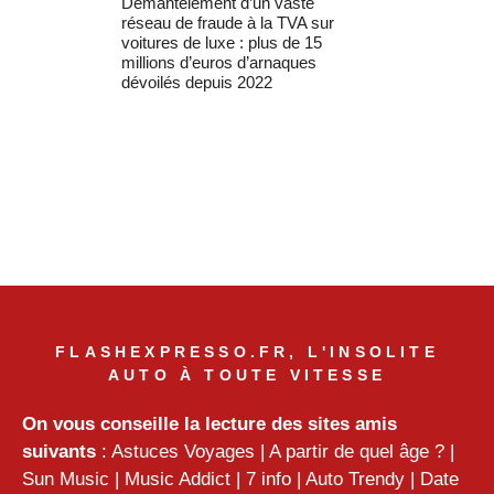
Démantèlement d’un vaste
réseau de fraude à la TVA sur
voitures de luxe : plus de 15
millions d’euros d’arnaques
dévoilés depuis 2022
FLASHEXPRESSO.FR, L'INSOLITE
AUTO À TOUTE VITESSE
On vous conseille la lecture des sites amis
suivants
:
Astuces Voyages
|
A partir de quel âge ?
|
Sun Music
|
Music Addict
|
7 info
|
Auto Trendy
|
Date