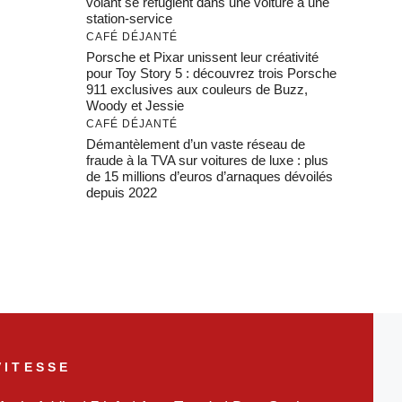
volant se réfugient dans une voiture à une
station-service
CAFÉ DÉJANTÉ
Porsche et Pixar unissent leur créativité
pour Toy Story 5 : découvrez trois Porsche
911 exclusives aux couleurs de Buzz,
Woody et Jessie
CAFÉ DÉJANTÉ
Démantèlement d’un vaste réseau de
fraude à la TVA sur voitures de luxe : plus
de 15 millions d’euros d’arnaques dévoilés
depuis 2022
VITESSE