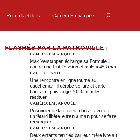
Records et défis
Caméra Embarquée
F
LASHÉS PAR LA PATROUILLE
Plus
CAMÉRA EMBARQUÉE
Max Verstappen échange sa Formule 1
contre une Fiat Topolino et roule à 45 km/h
CAFÉ DÉJANTÉ
Une rencontre en ligne tourne au
cauchemar : il dérobe voiture et carte
bancaire, puis exige 700 € pour les
restituer
CAMÉRA EMBARQUÉE
Prisonnier de la chaleur dans sa voiture,
un fêtard libère le frein à main pour se faire
remarquer
CAMÉRA EMBARQUÉE
Deux enfants terrifiés par leur mère ivre au