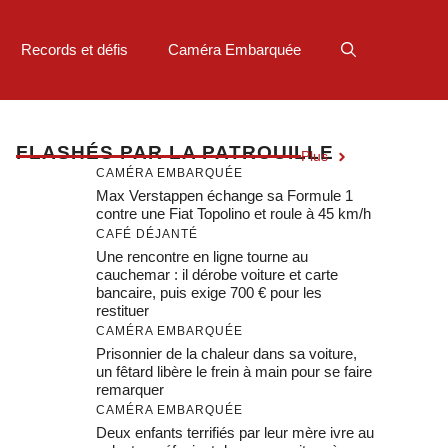
Records et défis
Caméra Embarquée
F
LASHÉS PAR LA PATROUILLE
Plus
CAMÉRA EMBARQUÉE
Max Verstappen échange sa Formule 1
contre une Fiat Topolino et roule à 45 km/h
CAFÉ DÉJANTÉ
Une rencontre en ligne tourne au
cauchemar : il dérobe voiture et carte
bancaire, puis exige 700 € pour les
restituer
CAMÉRA EMBARQUÉE
Prisonnier de la chaleur dans sa voiture,
un fêtard libère le frein à main pour se faire
remarquer
CAMÉRA EMBARQUÉE
Deux enfants terrifiés par leur mère ivre au