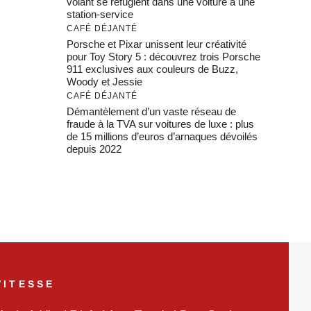
volant se réfugient dans une voiture à une
station-service
CAFÉ DÉJANTÉ
Porsche et Pixar unissent leur créativité
pour Toy Story 5 : découvrez trois Porsche
911 exclusives aux couleurs de Buzz,
Woody et Jessie
CAFÉ DÉJANTÉ
Démantèlement d’un vaste réseau de
fraude à la TVA sur voitures de luxe : plus
de 15 millions d’euros d’arnaques dévoilés
depuis 2022
VITESSE