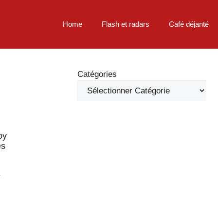
Home
Flash et radars
Café déjanté
Catégories
oy
es
y