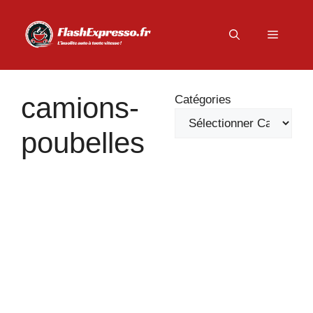
Aller
au
Menu
contenu
camions-
Catégories
poubelles