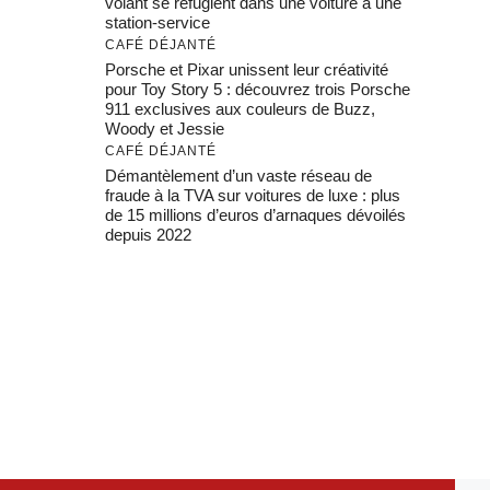
volant se réfugient dans une voiture à une
station-service
CAFÉ DÉJANTÉ
Porsche et Pixar unissent leur créativité
pour Toy Story 5 : découvrez trois Porsche
911 exclusives aux couleurs de Buzz,
Woody et Jessie
CAFÉ DÉJANTÉ
Démantèlement d’un vaste réseau de
fraude à la TVA sur voitures de luxe : plus
de 15 millions d’euros d’arnaques dévoilés
depuis 2022