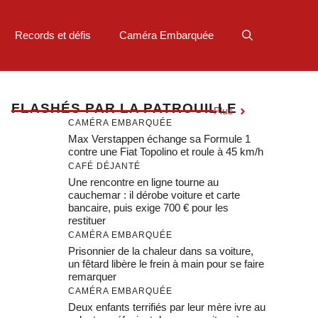
Records et défis
Caméra Embarquée
F
LASHÉS PAR LA PATROUILLE
Plus
CAMÉRA EMBARQUÉE
Max Verstappen échange sa Formule 1
contre une Fiat Topolino et roule à 45 km/h
CAFÉ DÉJANTÉ
Une rencontre en ligne tourne au
cauchemar : il dérobe voiture et carte
bancaire, puis exige 700 € pour les
restituer
CAMÉRA EMBARQUÉE
Prisonnier de la chaleur dans sa voiture,
un fêtard libère le frein à main pour se faire
remarquer
CAMÉRA EMBARQUÉE
Deux enfants terrifiés par leur mère ivre au