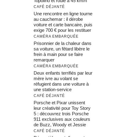
Topolino et roule à 45 km/h
CAFÉ DÉJANTÉ
Une rencontre en ligne tourne
au cauchemar : il dérobe
voiture et carte bancaire, puis
exige 700 € pour les restituer
CAMÉRA EMBARQUÉE
Prisonnier de la chaleur dans
sa voiture, un fêtard libère le
frein à main pour se faire
remarquer
CAMÉRA EMBARQUÉE
Deux enfants terrifiés par leur
mère ivre au volant se
réfugient dans une voiture à
une station-service
CAFÉ DÉJANTÉ
Porsche et Pixar unissent
leur créativité pour Toy Story
5 : découvrez trois Porsche
911 exclusives aux couleurs
de Buzz, Woody et Jessie
CAFÉ DÉJANTÉ