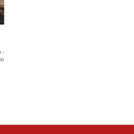
e
 :
En