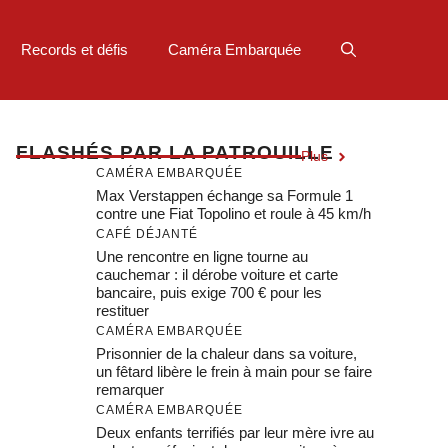
Records et défis
Caméra Embarquée
F
LASHÉS PAR LA PATROUILLE
Plus
CAMÉRA EMBARQUÉE
Max Verstappen échange sa Formule 1
contre une Fiat Topolino et roule à 45 km/h
CAFÉ DÉJANTÉ
Une rencontre en ligne tourne au
cauchemar : il dérobe voiture et carte
bancaire, puis exige 700 € pour les
restituer
CAMÉRA EMBARQUÉE
Prisonnier de la chaleur dans sa voiture,
un fêtard libère le frein à main pour se faire
remarquer
CAMÉRA EMBARQUÉE
Deux enfants terrifiés par leur mère ivre au