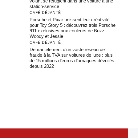
volant se réfugient dans une voiture à une
station-service
CAFÉ DÉJANTÉ
Porsche et Pixar unissent leur créativité
pour Toy Story 5 : découvrez trois Porsche
911 exclusives aux couleurs de Buzz,
Woody et Jessie
CAFÉ DÉJANTÉ
Démantèlement d’un vaste réseau de
fraude à la TVA sur voitures de luxe : plus
de 15 millions d’euros d’arnaques dévoilés
depuis 2022