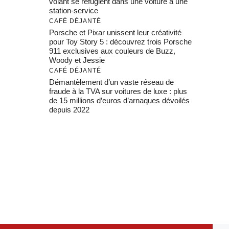
volant se réfugient dans une voiture à une
station-service
CAFÉ DÉJANTÉ
Porsche et Pixar unissent leur créativité
pour Toy Story 5 : découvrez trois Porsche
911 exclusives aux couleurs de Buzz,
Woody et Jessie
CAFÉ DÉJANTÉ
Démantèlement d’un vaste réseau de
fraude à la TVA sur voitures de luxe : plus
de 15 millions d’euros d’arnaques dévoilés
depuis 2022