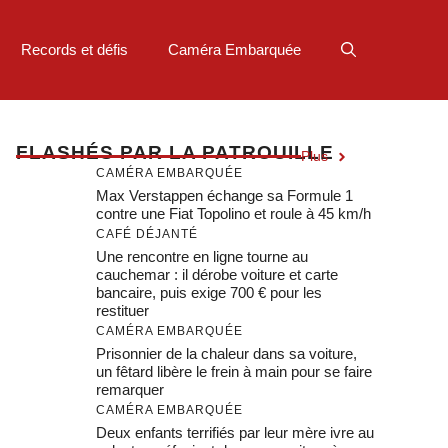
Records et défis
Caméra Embarquée
F
LASHÉS PAR LA PATROUILLE
Plus
CAMÉRA EMBARQUÉE
Max Verstappen échange sa Formule 1
contre une Fiat Topolino et roule à 45 km/h
CAFÉ DÉJANTÉ
Une rencontre en ligne tourne au
cauchemar : il dérobe voiture et carte
bancaire, puis exige 700 € pour les
restituer
CAMÉRA EMBARQUÉE
Prisonnier de la chaleur dans sa voiture,
un fêtard libère le frein à main pour se faire
remarquer
CAMÉRA EMBARQUÉE
Deux enfants terrifiés par leur mère ivre au