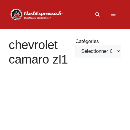
Aller
au
Menu
contenu
chevrolet
Catégories
camaro zl1