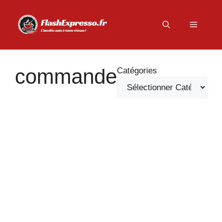
Aller
au
Menu
contenu
commande
Catégories