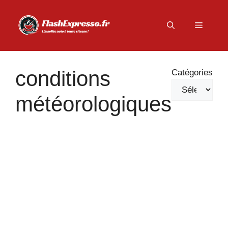
Aller
au
Menu
contenu
conditions
Catégories
météorologiques