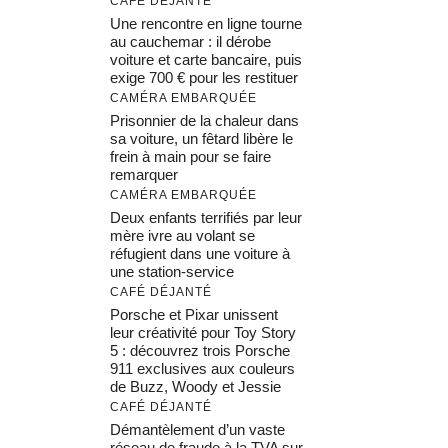
CAFÉ DÉJANTÉ
Une rencontre en ligne tourne
au cauchemar : il dérobe
voiture et carte bancaire, puis
exige 700 € pour les restituer
CAMÉRA EMBARQUÉE
Prisonnier de la chaleur dans
sa voiture, un fêtard libère le
frein à main pour se faire
remarquer
CAMÉRA EMBARQUÉE
Deux enfants terrifiés par leur
mère ivre au volant se
réfugient dans une voiture à
une station-service
CAFÉ DÉJANTÉ
Porsche et Pixar unissent
leur créativité pour Toy Story
5 : découvrez trois Porsche
911 exclusives aux couleurs
de Buzz, Woody et Jessie
CAFÉ DÉJANTÉ
Démantèlement d’un vaste
réseau de fraude à la TVA sur