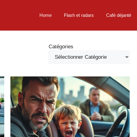
Home
Flash et radars
Café déjanté
Catégories