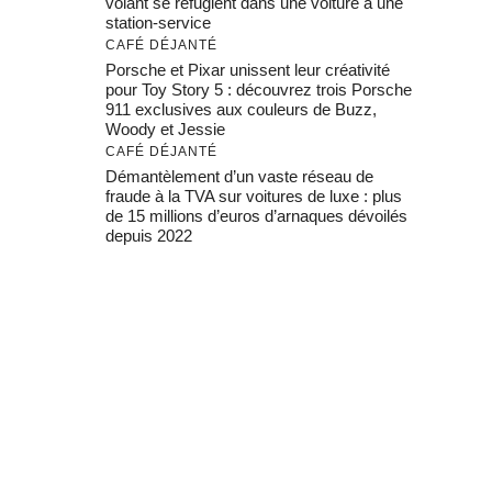
volant se réfugient dans une voiture à une
station-service
CAFÉ DÉJANTÉ
Porsche et Pixar unissent leur créativité
pour Toy Story 5 : découvrez trois Porsche
911 exclusives aux couleurs de Buzz,
Woody et Jessie
CAFÉ DÉJANTÉ
Démantèlement d’un vaste réseau de
fraude à la TVA sur voitures de luxe : plus
de 15 millions d’euros d’arnaques dévoilés
depuis 2022