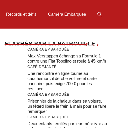
Records et défis
Caméra Embarquée
F
LASHÉS PAR LA PATROUILLE
Plus
CAMÉRA EMBARQUÉE
Max Verstappen échange sa Formule 1
contre une Fiat Topolino et roule à 45 km/h
CAFÉ DÉJANTÉ
Une rencontre en ligne tourne au
cauchemar : il dérobe voiture et carte
bancaire, puis exige 700 € pour les
restituer
CAMÉRA EMBARQUÉE
Prisonnier de la chaleur dans sa voiture,
un fêtard libère le frein à main pour se faire
remarquer
CAMÉRA EMBARQUÉE
Deux enfants terrifiés par leur mère ivre au