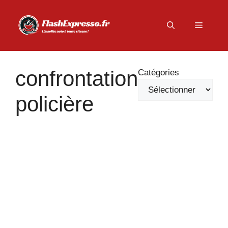
Aller
au
Menu
contenu
confrontation
Catégories
policière