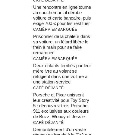
CAFÉ DÉJANTÉ
Une rencontre en ligne tourne
au cauchemar : il dérobe
voiture et carte bancaire, puis
exige 700 € pour les restituer
CAMÉRA EMBARQUÉE
Prisonnier de la chaleur dans
sa voiture, un fêtard libère le
frein à main pour se faire
remarquer
CAMÉRA EMBARQUÉE
Deux enfants terrifiés par leur
mère ivre au volant se
réfugient dans une voiture à
une station-service
CAFÉ DÉJANTÉ
Porsche et Pixar unissent
leur créativité pour Toy Story
5 : découvrez trois Porsche
911 exclusives aux couleurs
de Buzz, Woody et Jessie
CAFÉ DÉJANTÉ
Démantèlement d’un vaste
réseau de fraude à la TVA sur