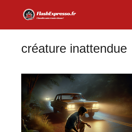
Aller
au
contenu
créature inattendue