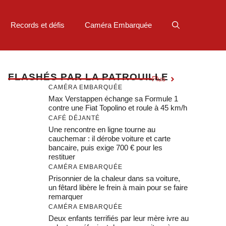
Records et défis
Caméra Embarquée
F
LASHÉS PAR LA PATROUILLE
Plus
CAMÉRA EMBARQUÉE
Max Verstappen échange sa Formule 1
contre une Fiat Topolino et roule à 45 km/h
CAFÉ DÉJANTÉ
Une rencontre en ligne tourne au
cauchemar : il dérobe voiture et carte
bancaire, puis exige 700 € pour les
restituer
CAMÉRA EMBARQUÉE
Prisonnier de la chaleur dans sa voiture,
un fêtard libère le frein à main pour se faire
remarquer
CAMÉRA EMBARQUÉE
Deux enfants terrifiés par leur mère ivre au