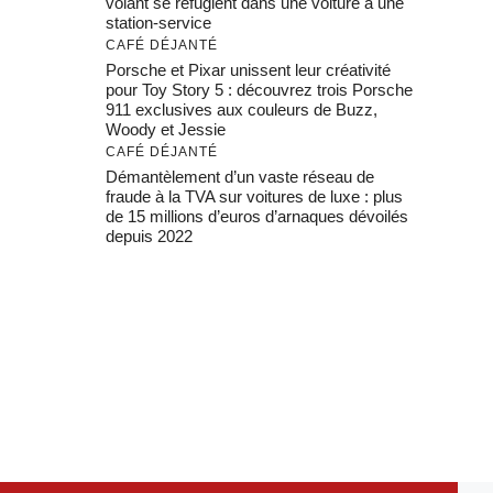
volant se réfugient dans une voiture à une
station-service
CAFÉ DÉJANTÉ
Porsche et Pixar unissent leur créativité
pour Toy Story 5 : découvrez trois Porsche
911 exclusives aux couleurs de Buzz,
Woody et Jessie
CAFÉ DÉJANTÉ
Démantèlement d’un vaste réseau de
fraude à la TVA sur voitures de luxe : plus
de 15 millions d’euros d’arnaques dévoilés
depuis 2022