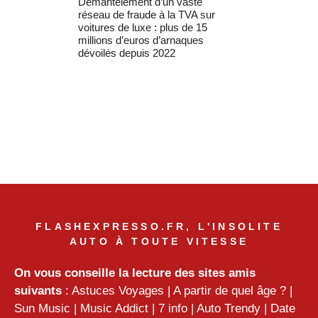
Démantèlement d’un vaste
réseau de fraude à la TVA sur
voitures de luxe : plus de 15
millions d’euros d’arnaques
dévoilés depuis 2022
FLASHEXPRESSO.FR, L'INSOLITE
AUTO À TOUTE VITESSE
On vous conseille la lecture des sites amis
suivants
:
Astuces Voyages
|
A partir de quel âge ?
|
Sun Music
|
Music Addict
|
7 info
|
Auto Trendy
|
Date