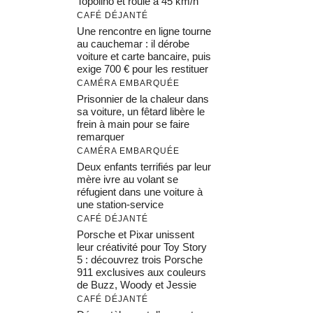
Topolino et roule à 45 km/h
CAFÉ DÉJANTÉ
Une rencontre en ligne tourne
au cauchemar : il dérobe
voiture et carte bancaire, puis
exige 700 € pour les restituer
CAMÉRA EMBARQUÉE
Prisonnier de la chaleur dans
sa voiture, un fêtard libère le
frein à main pour se faire
remarquer
CAMÉRA EMBARQUÉE
Deux enfants terrifiés par leur
mère ivre au volant se
réfugient dans une voiture à
une station-service
CAFÉ DÉJANTÉ
Porsche et Pixar unissent
leur créativité pour Toy Story
5 : découvrez trois Porsche
911 exclusives aux couleurs
de Buzz, Woody et Jessie
CAFÉ DÉJANTÉ