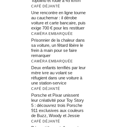
Topolino et roule à 45 km/h
CAFÉ DÉJANTÉ
Une rencontre en ligne tourne
au cauchemar : il dérobe
voiture et carte bancaire, puis
exige 700 € pour les restituer
CAMÉRA EMBARQUÉE
Prisonnier de la chaleur dans
sa voiture, un fêtard libère le
frein à main pour se faire
remarquer
CAMÉRA EMBARQUÉE
Deux enfants terrifiés par leur
mère ivre au volant se
réfugient dans une voiture à
une station-service
CAFÉ DÉJANTÉ
Porsche et Pixar unissent
leur créativité pour Toy Story
5 : découvrez trois Porsche
911 exclusives aux couleurs
de Buzz, Woody et Jessie
CAFÉ DÉJANTÉ