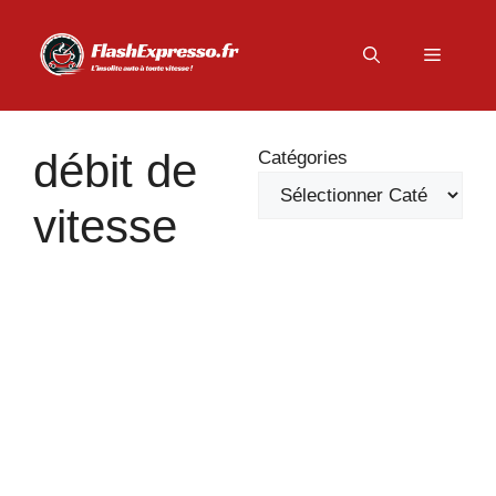
Aller
au
Menu
contenu
débit de
Catégories
vitesse