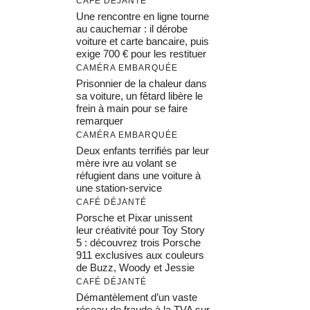
CAFÉ DÉJANTÉ
Une rencontre en ligne tourne
au cauchemar : il dérobe
voiture et carte bancaire, puis
exige 700 € pour les restituer
CAMÉRA EMBARQUÉE
Prisonnier de la chaleur dans
sa voiture, un fêtard libère le
frein à main pour se faire
remarquer
CAMÉRA EMBARQUÉE
Deux enfants terrifiés par leur
mère ivre au volant se
réfugient dans une voiture à
une station-service
CAFÉ DÉJANTÉ
Porsche et Pixar unissent
leur créativité pour Toy Story
5 : découvrez trois Porsche
911 exclusives aux couleurs
de Buzz, Woody et Jessie
CAFÉ DÉJANTÉ
Démantèlement d’un vaste
réseau de fraude à la TVA sur