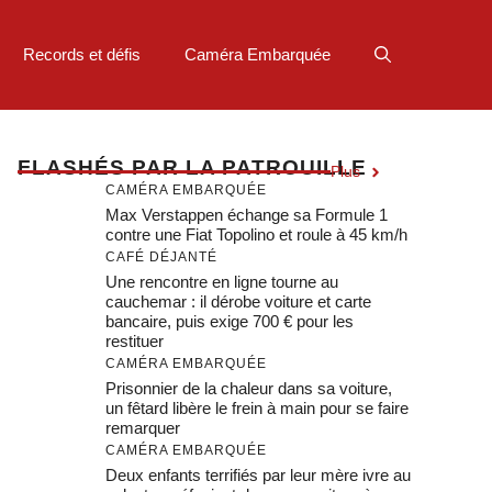
Records et défis
Caméra Embarquée
F
LASHÉS PAR LA PATROUILLE
Plus
CAMÉRA EMBARQUÉE
Max Verstappen échange sa Formule 1
contre une Fiat Topolino et roule à 45 km/h
CAFÉ DÉJANTÉ
Une rencontre en ligne tourne au
cauchemar : il dérobe voiture et carte
bancaire, puis exige 700 € pour les
restituer
CAMÉRA EMBARQUÉE
Prisonnier de la chaleur dans sa voiture,
un fêtard libère le frein à main pour se faire
remarquer
CAMÉRA EMBARQUÉE
Deux enfants terrifiés par leur mère ivre au