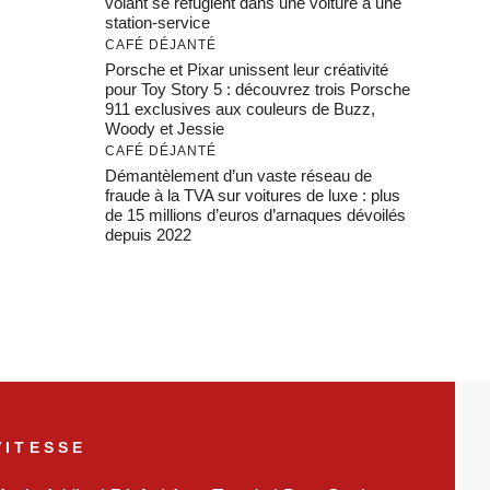
volant se réfugient dans une voiture à une
station-service
CAFÉ DÉJANTÉ
Porsche et Pixar unissent leur créativité
pour Toy Story 5 : découvrez trois Porsche
911 exclusives aux couleurs de Buzz,
Woody et Jessie
CAFÉ DÉJANTÉ
Démantèlement d’un vaste réseau de
fraude à la TVA sur voitures de luxe : plus
de 15 millions d’euros d’arnaques dévoilés
depuis 2022
VITESSE