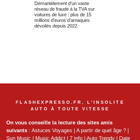
Démantèlement d’un vaste
réseau de fraude à la TVA sur
voitures de luxe : plus de 15
millions d’euros d’arnaques
dévoilés depuis 2022
FLASHEXPRESSO.FR, L'INSOLITE
AUTO À TOUTE VITESSE
On vous conseille la lecture des sites amis
suivants
:
Astuces Voyages
|
A partir de quel âge ?
|
Sun Music
|
Music Addict
|
7 info
|
Auto Trendy
|
Date