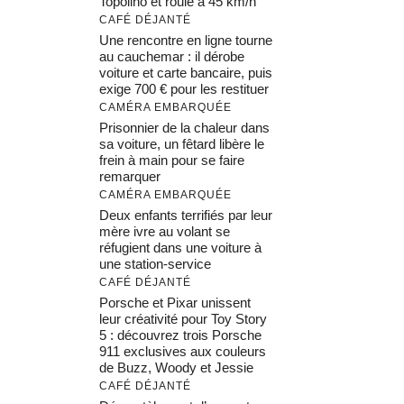
Topolino et roule à 45 km/h
CAFÉ DÉJANTÉ
Une rencontre en ligne tourne
au cauchemar : il dérobe
voiture et carte bancaire, puis
exige 700 € pour les restituer
CAMÉRA EMBARQUÉE
Prisonnier de la chaleur dans
sa voiture, un fêtard libère le
frein à main pour se faire
remarquer
CAMÉRA EMBARQUÉE
Deux enfants terrifiés par leur
mère ivre au volant se
réfugient dans une voiture à
une station-service
CAFÉ DÉJANTÉ
Porsche et Pixar unissent
leur créativité pour Toy Story
5 : découvrez trois Porsche
911 exclusives aux couleurs
de Buzz, Woody et Jessie
CAFÉ DÉJANTÉ