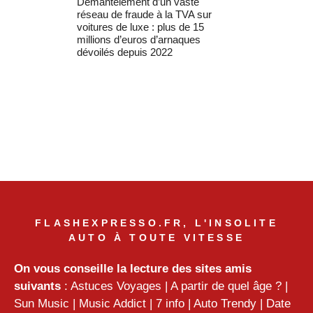
Démantèlement d’un vaste
réseau de fraude à la TVA sur
voitures de luxe : plus de 15
millions d’euros d’arnaques
dévoilés depuis 2022
FLASHEXPRESSO.FR, L'INSOLITE
AUTO À TOUTE VITESSE
On vous conseille la lecture des sites amis
suivants
:
Astuces Voyages
|
A partir de quel âge ?
|
Sun Music
|
Music Addict
|
7 info
|
Auto Trendy
|
Date