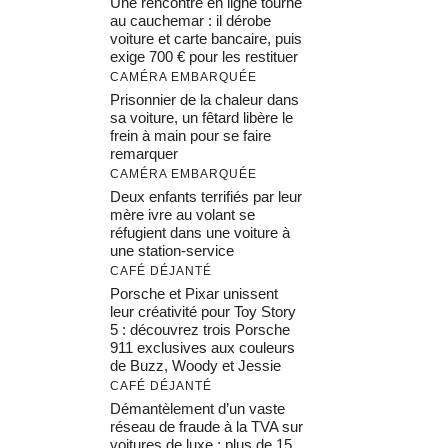
Une rencontre en ligne tourne
au cauchemar : il dérobe
voiture et carte bancaire, puis
exige 700 € pour les restituer
CAMÉRA EMBARQUÉE
Prisonnier de la chaleur dans
sa voiture, un fêtard libère le
frein à main pour se faire
remarquer
CAMÉRA EMBARQUÉE
Deux enfants terrifiés par leur
mère ivre au volant se
réfugient dans une voiture à
une station-service
CAFÉ DÉJANTÉ
Porsche et Pixar unissent
leur créativité pour Toy Story
5 : découvrez trois Porsche
911 exclusives aux couleurs
de Buzz, Woody et Jessie
CAFÉ DÉJANTÉ
Démantèlement d’un vaste
réseau de fraude à la TVA sur
voitures de luxe : plus de 15