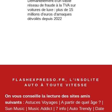
Démantèlement d’un vaste
réseau de fraude à la TVA sur
voitures de luxe : plus de 15
millions d’euros d’arnaques
dévoilés depuis 2022
FLASHEXPRESSO.FR, L'INSOLITE
AUTO À TOUTE VITESSE
On vous conseille la lecture des sites amis
suivants
:
Astuces Voyages
|
A partir de quel âge ?
|
Sun Music
|
Music Addict
|
7 info
|
Auto Trendy
|
Date