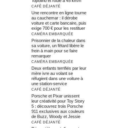
Topolino et roule à 45 km/h
CAFÉ DÉJANTÉ
Une rencontre en ligne tourne
au cauchemar : il dérobe
voiture et carte bancaire, puis
exige 700 € pour les restituer
CAMÉRA EMBARQUÉE
Prisonnier de la chaleur dans
sa voiture, un fêtard libère le
frein à main pour se faire
remarquer
CAMÉRA EMBARQUÉE
Deux enfants terrifiés par leur
mère ivre au volant se
réfugient dans une voiture à
une station-service
CAFÉ DÉJANTÉ
Porsche et Pixar unissent
leur créativité pour Toy Story
5 : découvrez trois Porsche
911 exclusives aux couleurs
de Buzz, Woody et Jessie
CAFÉ DÉJANTÉ