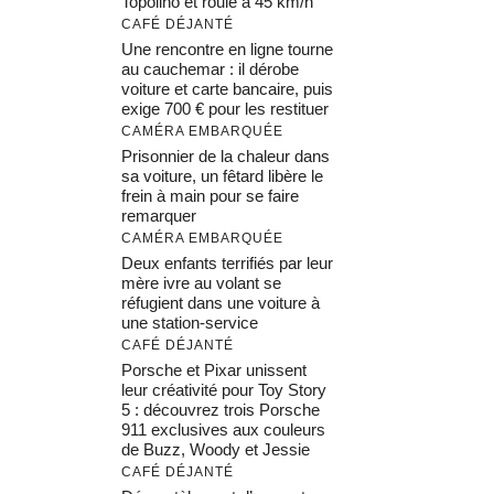
Topolino et roule à 45 km/h
CAFÉ DÉJANTÉ
Une rencontre en ligne tourne
au cauchemar : il dérobe
voiture et carte bancaire, puis
exige 700 € pour les restituer
CAMÉRA EMBARQUÉE
Prisonnier de la chaleur dans
sa voiture, un fêtard libère le
frein à main pour se faire
remarquer
CAMÉRA EMBARQUÉE
Deux enfants terrifiés par leur
mère ivre au volant se
réfugient dans une voiture à
une station-service
CAFÉ DÉJANTÉ
Porsche et Pixar unissent
leur créativité pour Toy Story
5 : découvrez trois Porsche
911 exclusives aux couleurs
de Buzz, Woody et Jessie
CAFÉ DÉJANTÉ