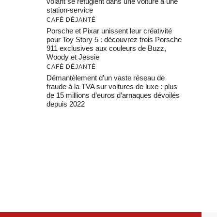
volant se réfugient dans une voiture à une
station-service
CAFÉ DÉJANTÉ
Porsche et Pixar unissent leur créativité
pour Toy Story 5 : découvrez trois Porsche
911 exclusives aux couleurs de Buzz,
Woody et Jessie
CAFÉ DÉJANTÉ
Démantèlement d’un vaste réseau de
fraude à la TVA sur voitures de luxe : plus
de 15 millions d’euros d’arnaques dévoilés
depuis 2022