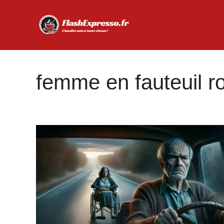
Aller
au
contenu
femme en fauteuil r