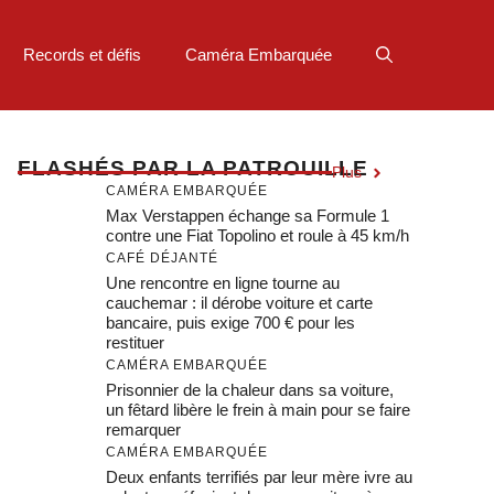
Records et défis
Caméra Embarquée
F
LASHÉS PAR LA PATROUILLE
Plus
CAMÉRA EMBARQUÉE
Max Verstappen échange sa Formule 1
contre une Fiat Topolino et roule à 45 km/h
CAFÉ DÉJANTÉ
Une rencontre en ligne tourne au
cauchemar : il dérobe voiture et carte
bancaire, puis exige 700 € pour les
restituer
CAMÉRA EMBARQUÉE
Prisonnier de la chaleur dans sa voiture,
un fêtard libère le frein à main pour se faire
remarquer
CAMÉRA EMBARQUÉE
Deux enfants terrifiés par leur mère ivre au