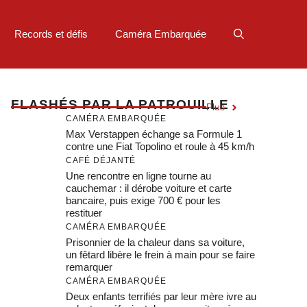
Records et défis
Caméra Embarquée
F
LASHÉS PAR LA PATROUILLE
Plus
CAMÉRA EMBARQUÉE
Max Verstappen échange sa Formule 1
contre une Fiat Topolino et roule à 45 km/h
CAFÉ DÉJANTÉ
Une rencontre en ligne tourne au
cauchemar : il dérobe voiture et carte
bancaire, puis exige 700 € pour les
restituer
CAMÉRA EMBARQUÉE
Prisonnier de la chaleur dans sa voiture,
un fêtard libère le frein à main pour se faire
remarquer
CAMÉRA EMBARQUÉE
Deux enfants terrifiés par leur mère ivre au