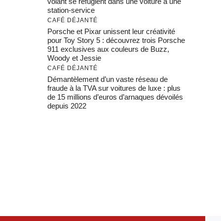
volant se réfugient dans une voiture à une
station-service
CAFÉ DÉJANTÉ
Porsche et Pixar unissent leur créativité
pour Toy Story 5 : découvrez trois Porsche
911 exclusives aux couleurs de Buzz,
Woody et Jessie
CAFÉ DÉJANTÉ
Démantèlement d’un vaste réseau de
fraude à la TVA sur voitures de luxe : plus
de 15 millions d’euros d’arnaques dévoilés
depuis 2022