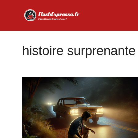
Aller
au
contenu
histoire surprenante