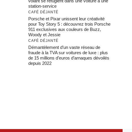
volant se réfugient dans une voiture à une
station-service
CAFÉ DÉJANTÉ
Porsche et Pixar unissent leur créativité
pour Toy Story 5 : découvrez trois Porsche
911 exclusives aux couleurs de Buzz,
Woody et Jessie
CAFÉ DÉJANTÉ
Démantèlement d’un vaste réseau de
fraude à la TVA sur voitures de luxe : plus
de 15 millions d’euros d’arnaques dévoilés
depuis 2022