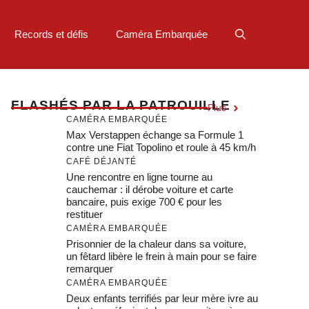
Records et défis
Caméra Embarquée
F
LASHÉS PAR LA PATROUILLE
Plus
CAMÉRA EMBARQUÉE
Max Verstappen échange sa Formule 1
contre une Fiat Topolino et roule à 45 km/h
CAFÉ DÉJANTÉ
Une rencontre en ligne tourne au
cauchemar : il dérobe voiture et carte
bancaire, puis exige 700 € pour les
restituer
CAMÉRA EMBARQUÉE
Prisonnier de la chaleur dans sa voiture,
un fêtard libère le frein à main pour se faire
remarquer
CAMÉRA EMBARQUÉE
Deux enfants terrifiés par leur mère ivre au