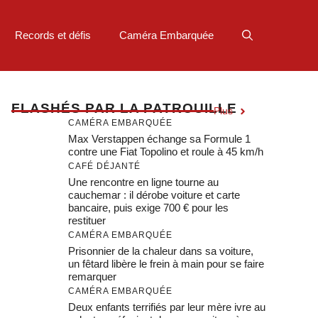
Records et défis
Caméra Embarquée
F
LASHÉS PAR LA PATROUILLE
Plus
CAMÉRA EMBARQUÉE
Max Verstappen échange sa Formule 1
contre une Fiat Topolino et roule à 45 km/h
CAFÉ DÉJANTÉ
Une rencontre en ligne tourne au
cauchemar : il dérobe voiture et carte
bancaire, puis exige 700 € pour les
restituer
CAMÉRA EMBARQUÉE
Prisonnier de la chaleur dans sa voiture,
un fêtard libère le frein à main pour se faire
remarquer
CAMÉRA EMBARQUÉE
Deux enfants terrifiés par leur mère ivre au