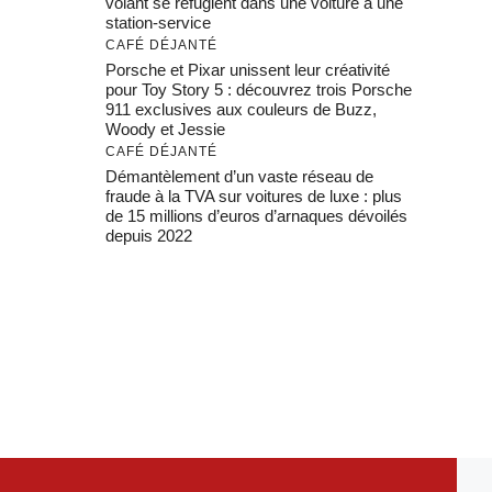
volant se réfugient dans une voiture à une
station-service
CAFÉ DÉJANTÉ
Porsche et Pixar unissent leur créativité
pour Toy Story 5 : découvrez trois Porsche
911 exclusives aux couleurs de Buzz,
Woody et Jessie
CAFÉ DÉJANTÉ
Démantèlement d’un vaste réseau de
fraude à la TVA sur voitures de luxe : plus
de 15 millions d’euros d’arnaques dévoilés
depuis 2022