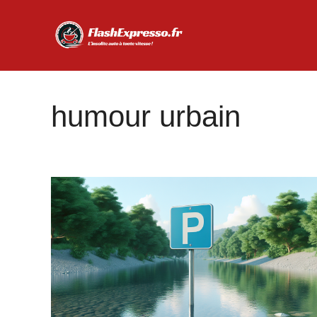
Aller
au
contenu
humour urbain