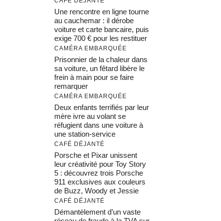
CAFÉ DÉJANTÉ
Une rencontre en ligne tourne
au cauchemar : il dérobe
voiture et carte bancaire, puis
exige 700 € pour les restituer
CAMÉRA EMBARQUÉE
Prisonnier de la chaleur dans
sa voiture, un fêtard libère le
frein à main pour se faire
remarquer
CAMÉRA EMBARQUÉE
Deux enfants terrifiés par leur
mère ivre au volant se
réfugient dans une voiture à
une station-service
CAFÉ DÉJANTÉ
Porsche et Pixar unissent
leur créativité pour Toy Story
5 : découvrez trois Porsche
911 exclusives aux couleurs
de Buzz, Woody et Jessie
CAFÉ DÉJANTÉ
Démantèlement d’un vaste
réseau de fraude à la TVA sur