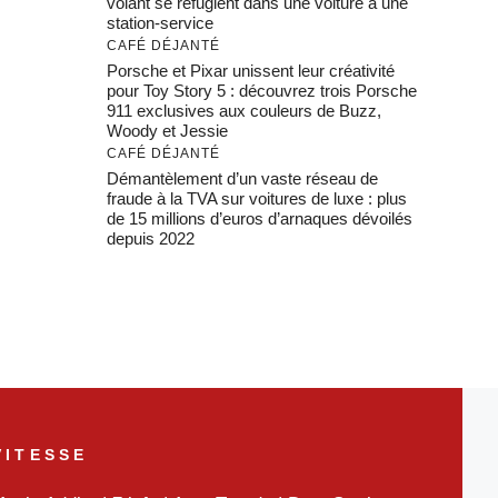
volant se réfugient dans une voiture à une
station-service
CAFÉ DÉJANTÉ
Porsche et Pixar unissent leur créativité
pour Toy Story 5 : découvrez trois Porsche
911 exclusives aux couleurs de Buzz,
Woody et Jessie
CAFÉ DÉJANTÉ
Démantèlement d’un vaste réseau de
fraude à la TVA sur voitures de luxe : plus
de 15 millions d’euros d’arnaques dévoilés
depuis 2022
VITESSE