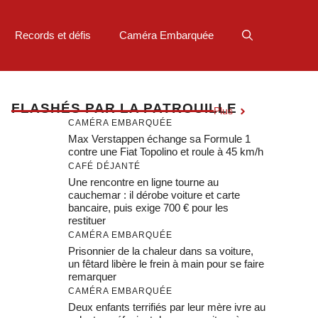
Records et défis
Caméra Embarquée
F
LASHÉS PAR LA PATROUILLE
Plus
CAMÉRA EMBARQUÉE
Max Verstappen échange sa Formule 1
contre une Fiat Topolino et roule à 45 km/h
CAFÉ DÉJANTÉ
Une rencontre en ligne tourne au
cauchemar : il dérobe voiture et carte
bancaire, puis exige 700 € pour les
restituer
CAMÉRA EMBARQUÉE
Prisonnier de la chaleur dans sa voiture,
un fêtard libère le frein à main pour se faire
remarquer
CAMÉRA EMBARQUÉE
Deux enfants terrifiés par leur mère ivre au