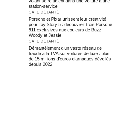
volant se réfugient dans une voiture à une
station-service
CAFÉ DÉJANTÉ
Porsche et Pixar unissent leur créativité
pour Toy Story 5 : découvrez trois Porsche
911 exclusives aux couleurs de Buzz,
Woody et Jessie
CAFÉ DÉJANTÉ
Démantèlement d’un vaste réseau de
fraude à la TVA sur voitures de luxe : plus
de 15 millions d’euros d’arnaques dévoilés
depuis 2022