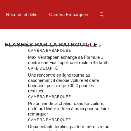
Records et défis
Caméra Embarquée
F
LASHÉS PAR LA PATROUILLE
Plus
CAMÉRA EMBARQUÉE
Max Verstappen échange sa Formule 1
contre une Fiat Topolino et roule à 45 km/h
CAFÉ DÉJANTÉ
Une rencontre en ligne tourne au
cauchemar : il dérobe voiture et carte
bancaire, puis exige 700 € pour les
restituer
CAMÉRA EMBARQUÉE
Prisonnier de la chaleur dans sa voiture,
un fêtard libère le frein à main pour se faire
remarquer
CAMÉRA EMBARQUÉE
Deux enfants terrifiés par leur mère ivre au