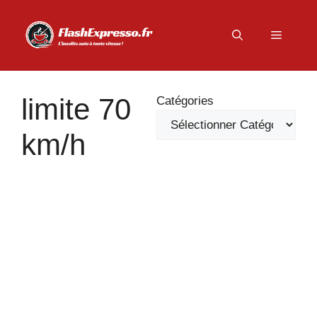
Aller
au
Menu
contenu
limite 70
Catégories
km/h