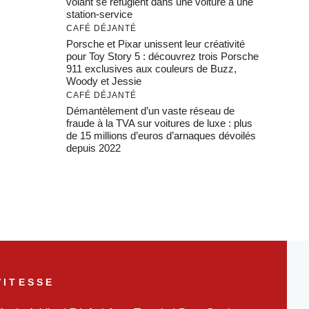
volant se réfugient dans une voiture à une
station-service
CAFÉ DÉJANTÉ
Porsche et Pixar unissent leur créativité
pour Toy Story 5 : découvrez trois Porsche
911 exclusives aux couleurs de Buzz,
Woody et Jessie
CAFÉ DÉJANTÉ
Démantèlement d’un vaste réseau de
fraude à la TVA sur voitures de luxe : plus
de 15 millions d’euros d’arnaques dévoilés
depuis 2022
VITESSE