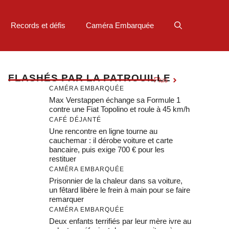
Records et défis
Caméra Embarquée
F
LASHÉS PAR LA PATROUILLE
Plus
CAMÉRA EMBARQUÉE
Max Verstappen échange sa Formule 1
contre une Fiat Topolino et roule à 45 km/h
CAFÉ DÉJANTÉ
Une rencontre en ligne tourne au
cauchemar : il dérobe voiture et carte
bancaire, puis exige 700 € pour les
restituer
CAMÉRA EMBARQUÉE
Prisonnier de la chaleur dans sa voiture,
un fêtard libère le frein à main pour se faire
remarquer
CAMÉRA EMBARQUÉE
Deux enfants terrifiés par leur mère ivre au