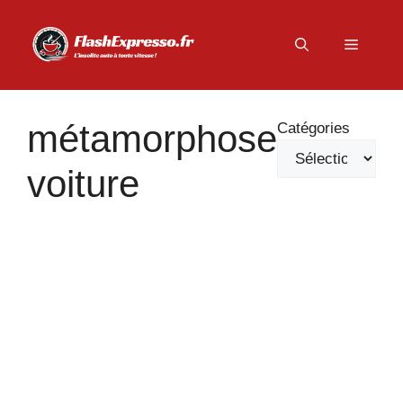
Aller
au
Menu
contenu
métamorphose
Catégories
voiture