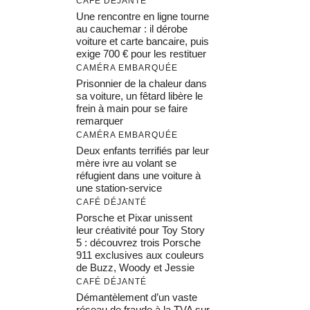
CAFÉ DÉJANTÉ
Une rencontre en ligne tourne
au cauchemar : il dérobe
voiture et carte bancaire, puis
exige 700 € pour les restituer
CAMÉRA EMBARQUÉE
Prisonnier de la chaleur dans
sa voiture, un fêtard libère le
frein à main pour se faire
remarquer
CAMÉRA EMBARQUÉE
Deux enfants terrifiés par leur
mère ivre au volant se
réfugient dans une voiture à
une station-service
CAFÉ DÉJANTÉ
Porsche et Pixar unissent
leur créativité pour Toy Story
5 : découvrez trois Porsche
911 exclusives aux couleurs
de Buzz, Woody et Jessie
CAFÉ DÉJANTÉ
Démantèlement d’un vaste
réseau de fraude à la TVA sur