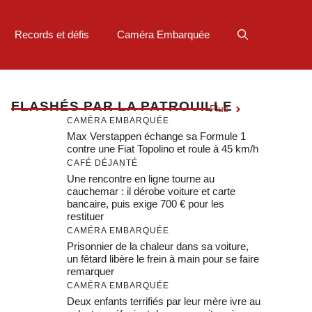
Records et défis
Caméra Embarquée
F
LASHÉS PAR LA PATROUILLE
Plus
CAMÉRA EMBARQUÉE
Max Verstappen échange sa Formule 1
contre une Fiat Topolino et roule à 45 km/h
CAFÉ DÉJANTÉ
Une rencontre en ligne tourne au
cauchemar : il dérobe voiture et carte
bancaire, puis exige 700 € pour les
restituer
CAMÉRA EMBARQUÉE
Prisonnier de la chaleur dans sa voiture,
un fêtard libère le frein à main pour se faire
remarquer
CAMÉRA EMBARQUÉE
Deux enfants terrifiés par leur mère ivre au