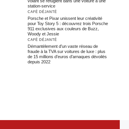
volant se réfugient dans une voiture à une
station-service
CAFÉ DÉJANTÉ
Porsche et Pixar unissent leur créativité
pour Toy Story 5 : découvrez trois Porsche
911 exclusives aux couleurs de Buzz,
Woody et Jessie
CAFÉ DÉJANTÉ
Démantèlement d’un vaste réseau de
fraude à la TVA sur voitures de luxe : plus
de 15 millions d’euros d’arnaques dévoilés
depuis 2022