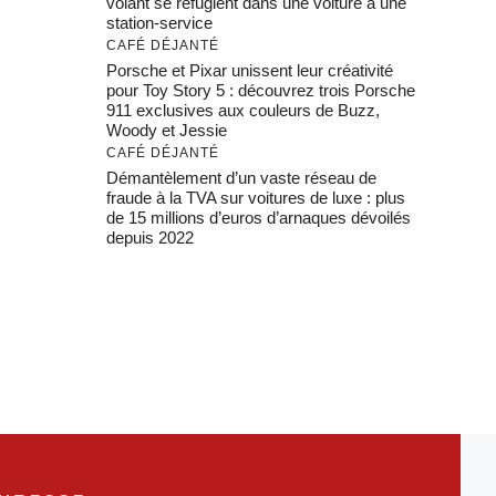
volant se réfugient dans une voiture à une
station-service
CAFÉ DÉJANTÉ
Porsche et Pixar unissent leur créativité
pour Toy Story 5 : découvrez trois Porsche
911 exclusives aux couleurs de Buzz,
Woody et Jessie
CAFÉ DÉJANTÉ
Démantèlement d’un vaste réseau de
fraude à la TVA sur voitures de luxe : plus
de 15 millions d’euros d’arnaques dévoilés
depuis 2022