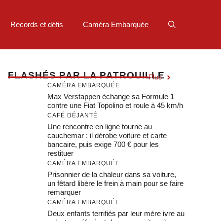
Records et défis
Caméra Embarquée
F
LASHÉS PAR LA PATROUILLE
Plus
CAMÉRA EMBARQUÉE
Max Verstappen échange sa Formule 1
contre une Fiat Topolino et roule à 45 km/h
CAFÉ DÉJANTÉ
Une rencontre en ligne tourne au
cauchemar : il dérobe voiture et carte
bancaire, puis exige 700 € pour les
restituer
CAMÉRA EMBARQUÉE
Prisonnier de la chaleur dans sa voiture,
un fêtard libère le frein à main pour se faire
remarquer
CAMÉRA EMBARQUÉE
Deux enfants terrifiés par leur mère ivre au